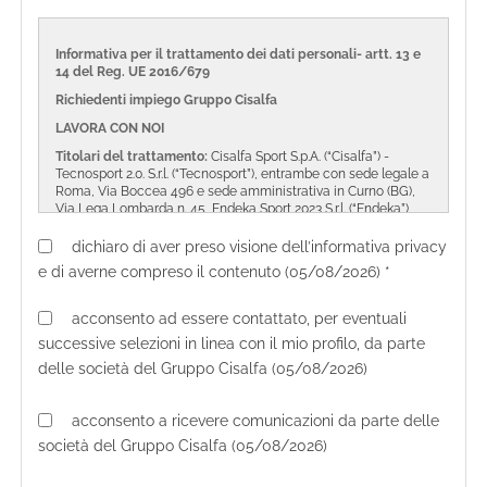
Informativa per il trattamento dei dati personali- artt. 13 e
14 del Reg. UE 2016/679
Richiedenti impiego Gruppo Cisalfa
LAVORA CON NOI
Titolari del trattamento:
Cisalfa Sport S.p.A. (“Cisalfa”) -
Tecnosport 2.0. S.r.l. (“Tecnosport”), entrambe con sede legale a
Roma, Via Boccea 496 e sede amministrativa in Curno (BG),
Via Lega Lombarda n. 45, Endeka Sport 2023 S.r.l. (“Endeka”),
con sede legale e amministrativa in Curno (BG), Via Lega
Lombarda n. 45 e Intersport Italia S.p.A. (“Intersport”), con sede
dichiaro di aver preso visione dell’informativa privacy
legale a Bologna, Via del Tuscolano 17/2 (“Il Gruppo Cisalfa”).
e di averne compreso il contenuto (05/08/2026) *
Chi siamo e cosa facciamo dei tuoi dati personali?
Il Gruppo Cisalfa tutela la riservatezza dei tuoi dati personali e
acconsento ad essere contattato, per eventuali
garantisce ad essi la protezione necessaria da ogni evento
successive selezioni in linea con il mio profilo, da parte
che possa metterli a rischio di violazione.
delle società del Gruppo Cisalfa (05/08/2026)
I Titolari mettono in pratica a tal fine policy e prassi aventi
riguardo alla raccolta e all’utilizzo dei dati personali e
all’esercizio dei diritti che ti sono riconosciuti dalla normativa
acconsento a ricevere comunicazioni da parte delle
applicabile. I Titolari hanno cura di aggiornare le policy e le
società del Gruppo Cisalfa (05/08/2026)
prassi adottate per la protezione dei dati personali ogni volta
che ciò si renda necessario e comunque in caso di modifiche
normative e organizzative che possano incidere sui