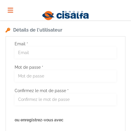
Détails de l'utilisateur
Accueil
Email *
Emplois
Mot de passe *
Déposez
votre
Connexion
Confirmez le mot de passe *
CV
Langue
ou enregistrez-vous avec