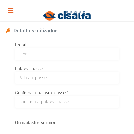
Detalhes utilizador
Página
Email *
inicial
Ofertas
Palavra-passe *
de
Regista-
emprego
te
Iniciar
Confirma a palavra-passe *
sessão
Língua
Ou cadastre-se com