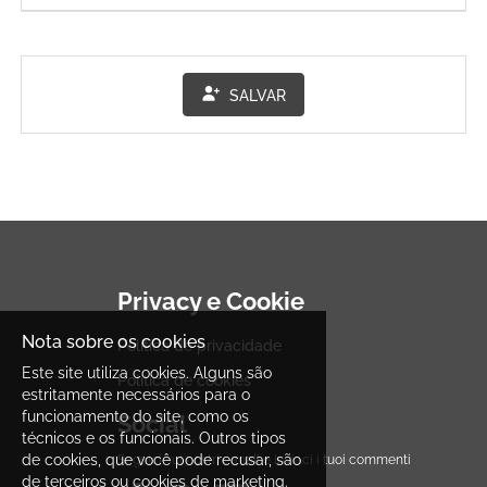
trattamenti dei tuoi dati personali.
I Titolari hanno nominato un Data Protection Officer (DPO) che
puoi contattare se hai domande sulle policy e le prassi
adottate. I dati di contatto del responsabile della protezione
SALVAR
dei dati sono i seguenti:
dpogruppocisalfa@cisalfasport.it
–
dpointersport@intersport.it
-
dpoendeka@endekasport2023.it
Responsabile del trattamento:
Cisalfa, esclusivamente per la finalità di gestione delle
candidature ricevute sia attraverso il proprio sito
web.cisalfagroup.com
, che attraverso il sito di Intersport Italia
S.p.A., –
www.intersport.it
, - sezione lavora con noi –, tratterà i
dati personali dei candidati di Tecnosport, Endeka e Intersport,
ciascuno Titolare autonomo del trattamento, per loro conto, in
qualità di Responsabile del Trattamento.
Privacy e Cookie
Come raccoglie e tratta i tuoi dati il GRUPPO CISALFA?
I dati raccolti e trattati da ciascun Titolare comprendono:
Nota sobre os cookies
Política de privacidade
nome, cognome, data di nascita, indirizzo fisico e telematico,
numero di telefono fisso e/o mobile, dati curriculari; e anche
Este site utiliza cookies. Alguns são
Política de cookies
dati relativi allo stato di salute se la posizione per cui ti candidi
estritamente necessários para o
è riservata alle categorie protette. Essi servono per procedere
funcionamento do site, como os
alla verifica dei presupposti per la tua assunzione e/o per
Social
l’avvio di una tua collaborazione. La comunicazione dei tuoi
técnicos e os funcionais. Outros tipos
dati personali avviene principalmente nei confronti di terzi e/o
de cookies, que você pode recusar, são
Seguici sui nostri canali e inviaci i tuoi commenti
destinatari la cui attività è necessaria per l’espletamento delle
de terceiros ou cookies de marketing.