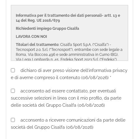
Informativa per il trattamento dei dati personali- artt. 13 e
14 del Reg. UE 2016/679
Richiedenti impiego Gruppo Cisalfa
LAVORA CON NOI
Titolari del trattamento:
Cisalfa Sport S.p.A. (“Cisalfa”) -
Tecnosport 2.0. S.r.l. (“Tecnosport”), entrambe con sede legale a
Roma, Via Boccea 496 e sede amministrativa in Curno (BG),
Via Lega Lombarda n. 45, Endeka Sport 2023 S.r.l. (“Endeka”),
con sede legale e amministrativa in Curno (BG), Via Lega
Lombarda n. 45 e Intersport Italia S.p.A. (“Intersport”), con sede
dichiaro di aver preso visione dell’informativa privacy
legale a Bologna, Via del Tuscolano 17/2 (“Il Gruppo Cisalfa”).
e di averne compreso il contenuto (06/08/2026) *
Chi siamo e cosa facciamo dei tuoi dati personali?
Il Gruppo Cisalfa tutela la riservatezza dei tuoi dati personali e
acconsento ad essere contattato, per eventuali
garantisce ad essi la protezione necessaria da ogni evento
successive selezioni in linea con il mio profilo, da parte
che possa metterli a rischio di violazione.
delle società del Gruppo Cisalfa (06/08/2026)
I Titolari mettono in pratica a tal fine policy e prassi aventi
riguardo alla raccolta e all’utilizzo dei dati personali e
all’esercizio dei diritti che ti sono riconosciuti dalla normativa
acconsento a ricevere comunicazioni da parte delle
applicabile. I Titolari hanno cura di aggiornare le policy e le
società del Gruppo Cisalfa (06/08/2026)
prassi adottate per la protezione dei dati personali ogni volta
che ciò si renda necessario e comunque in caso di modifiche
normative e organizzative che possano incidere sui