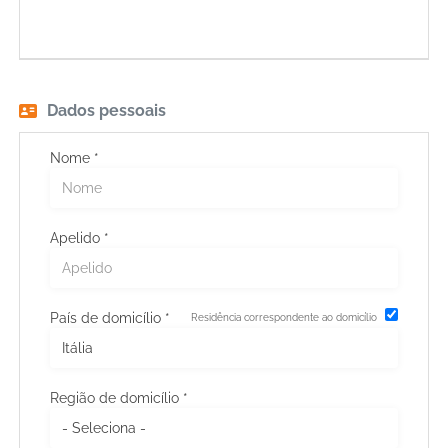
EN
FR
Dados pessoais
IT
Nome *
DE
Apelido *
ES
País de domicílio *
Residência correspondente ao domicílio
PT
Região de domicílio *