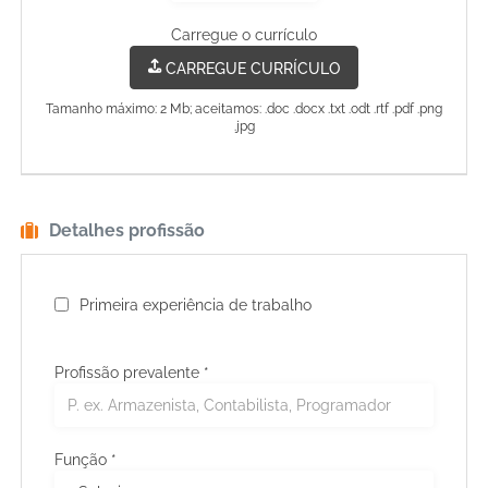
Carregue o currículo
CARREGUE CURRÍCULO
Tamanho máximo: 2 Mb; aceitamos: .doc .docx .txt .odt .rtf .pdf .png
.jpg
Detalhes profissão
Primeira experiência de trabalho
Profissão prevalente
*
Função *