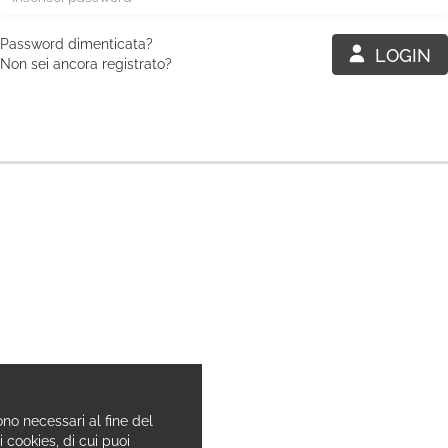
Password dimenticata?
LOGIN
Non sei ancora registrato?
ono necessari al fine del
i cookies, di cui puoi