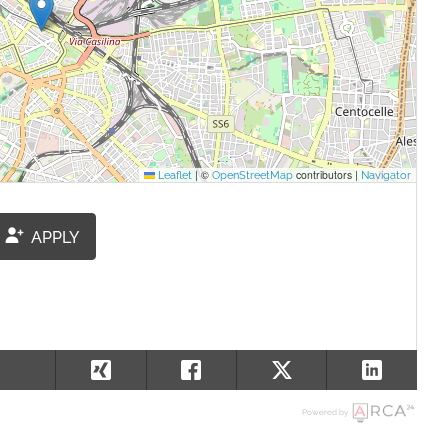
|
©
contributors |
Leaflet
OpenStreetMap
Navigator
APPLY
Powered by