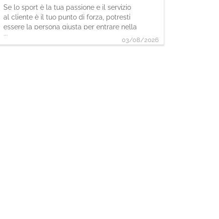
Se lo sport è la tua passione e il servizio
al cliente è il tuo punto di forza, potresti
essere la persona giusta per entrare nella
...
nostra squadra. Come Sales Assistant,
03/08/2026
sarai protagonista nell'accogliere i clienti
e supportarli durante l'acquisto in piano
vendita. Le tue attività - Accoglierai i