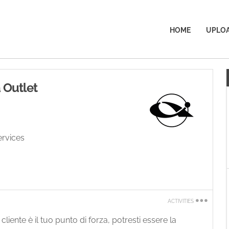
HOME
UPLOA
a Outlet
ervices
ACTIVITIES
Print
 cliente è il tuo punto di forza, potresti essere la