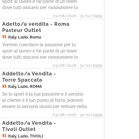
sport al lavoro e far parte di un team
dove tutti giocano per raggiungere lo
...
stesso obiettivo? Allora potresti essere
03/08/2026 - 31/12/2999
l'atleta che stiamo cercando per il ruolo
Adetto/a vendita - Roma
di SALES ASSISTANT in Cisalfa Sport!
Pasteur Outlet
Noi siamo presenti con più di 160 negozi
Italy,
Lazio, Roma
in 18 regioni d'Itali
Vorresti conciliare la passione per lo
sport al lavoro e far parte di un team
dove tutti giocano per raggiungere lo
...
stesso obiettivo? Allora potresti essere
03/08/2026 - 31/12/2999
l'atleta che stiamo cercando per il ruolo
Addetto/a Vendita -
di SALES ASSISTANT in Cisalfa Sport!
Torre Spaccata
Noi siamo presenti con più di 160 negozi
Italy,
Lazio, ROMA
in 18 regioni d'Itali
Se lo sport è la tua passione e il servizio
al cliente è il tuo punto di forza, potresti
essere la persona giusta per entrare nella
...
nostra squadra. Come Sales Assistant,
03/08/2026 - 31/12/2999
sarai protagonista nell'accogliere i clienti
Addetto/a Vendita -
e supportarli durante l'acquisto in piano
Tivoli Outlet
vendita. Le tue attività - Accoglierai i
Italy,
Lazio, TIVOLI