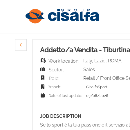
Addetto/a Vendita - Tiburtin
Italy
,
Lazio
,
ROMA
Work location:
Sales
Sector:
Retail / Front Office S
Role:
CisalfaSport
Branch:
03/08/2026
Date of last update:
JOB DESCRIPTION
Se lo sport è la tua passione e il servizio al