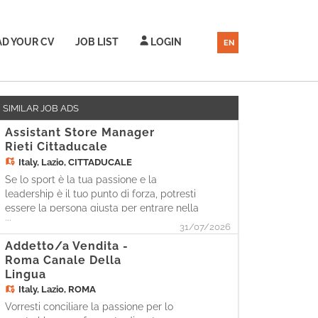
D YOUR CV
JOB LIST
LOGIN
EN
SIMILAR JOB ADS
Assistant Store Manager
Rieti Cittaducale
Italy,
Lazio, CITTADUCALE
Se lo sport è la tua passione e la
leadership è il tuo punto di forza, potresti
essere la persona giusta per entrare nella
...
nostra squadra. Come Assistant Store
31/07/2026
Manager, sarai protagonista nel
Addetto/a Vendita -
coordinare le attività quotidiane del punto
Roma Canale Della
vendita. Le tue responsabilità In
Lingua
supporto al/la Store Manager
Italy,
Lazio, ROMA
Vorresti conciliare la passione per lo