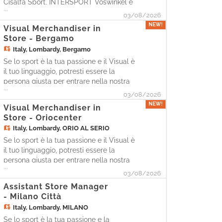
Cisalfa Sport, INTERSPORT Voswinkel e
...
SportScheck, con più di 240 negozi e
03/08/2026
5.500 persone, è alla ricerca di una figura
NEW!
Visual Merchandiser in
da inserire nel proprio team IT. La
Store - Bergamo
persona, inserita all'interno del team IT,
Italy,
Lombardy, Bergamo
contribuirà alle attività
Se lo sport è la tua passione e il Visual è
il tuo linguaggio, potresti essere la
persona giusta per entrare nella nostra
...
squadra. Come Visual Merchandiser,
03/08/2026
sarai protagonista nel dare forma
NEW!
Visual Merchandiser in
all'identità del brand in store, creando
Store - Oriocenter
esperienze visive coinvolgenti e orientate
Italy,
Lombardy, ORIO AL SERIO
al cliente, in linea co
Se lo sport è la tua passione e il Visual è
il tuo linguaggio, potresti essere la
persona giusta per entrare nella nostra
...
squadra. Come Visual Merchandiser,
03/08/2026
sarai protagonista nel dare forma
Assistant Store Manager
all'identità del brand in store, creando
- Milano Città
esperienze visive coinvolgenti e orientate
Italy,
Lombardy, MILANO
al cliente, in linea
Se lo sport è la tua passione e la