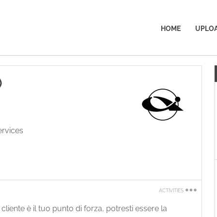
HOME
UPLOA
)
ervices
ACTIVITIES
Print
 cliente è il tuo punto di forza, potresti essere la