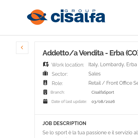
Addetto/a Vendita - Erba (CO
Italy
,
Lombardy
,
Erba
Work location:
Sales
Sector:
Retail / Front Office S
Role:
CisalfaSport
Branch:
03/08/2026
Date of last update:
JOB DESCRIPTION
Se lo sport è la tua passione e il servizio al