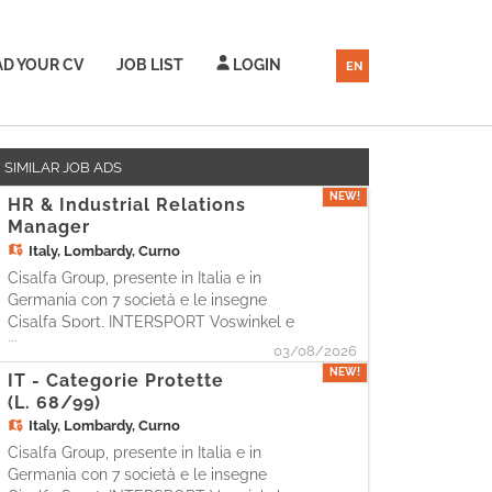
D YOUR CV
JOB LIST
LOGIN
EN
SIMILAR JOB ADS
NEW!
HR & Industrial Relations
Manager
Italy,
Lombardy, Curno
Cisalfa Group, presente in Italia e in
Germania con 7 società e le insegne
Cisalfa Sport, INTERSPORT Voswinkel e
...
SportScheck, con più di 240 negozi e
03/08/2026
5.500 persone, è alla ricerca di una figura
NEW!
IT - Categorie Protette
da inserire come Industrial Relations
(L. 68/99)
Manager. La risorsa, a diretto riporto
Italy,
Lombardy, Curno
della Legal Director, avrà
Cisalfa Group, presente in Italia e in
Germania con 7 società e le insegne