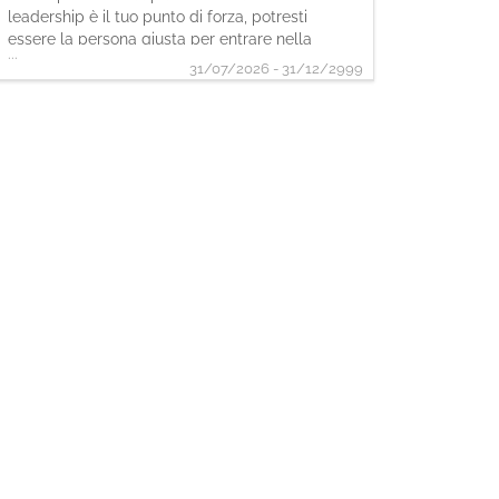
leadership è il tuo punto di forza, potresti
essere la persona giusta per entrare nella
...
nostra squadra. Come Assistant Store
31/07/2026 - 31/12/2999
Manager, sarai protagonista nel
coordinare le attività quotidiane del punto
vendita. Le tue responsabilità In
supporto al/la Store Manager