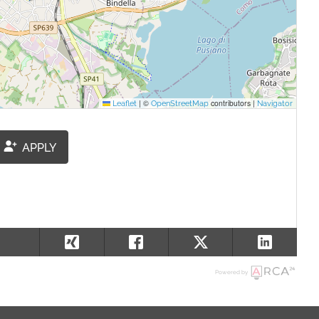
|
©
contributors |
Leaflet
OpenStreetMap
Navigator
APPLY
Powered by