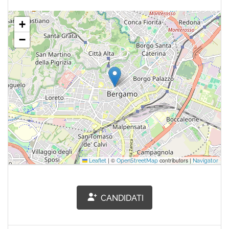
+
−
|
©
contributors |
Leaflet
OpenStreetMap
Navigator
CANDIDATI