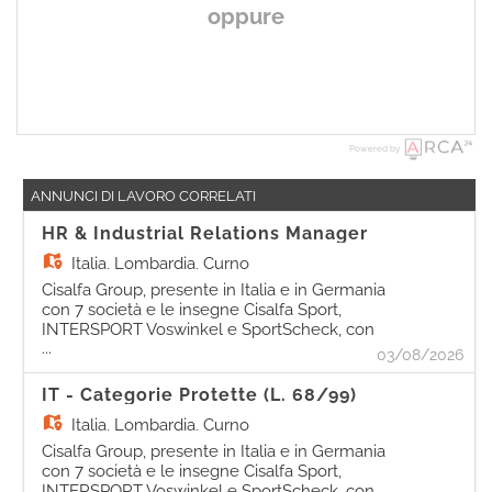
oppure
Powered by
ANNUNCI DI LAVORO CORRELATI
HR & Industrial Relations Manager
Italia,
Lombardia, Curno
Cisalfa Group, presente in Italia e in Germania
con 7 società e le insegne Cisalfa Sport,
INTERSPORT Voswinkel e SportScheck, con
...
più di 240 negozi e 5.500 persone, è alla ricerca
03/08/2026
di una figura da inserire come Industrial
Relations Manager. La risorsa, a diretto riporto
IT - Categorie Protette (L. 68/99)
della Legal Director, avrà la responsabilità di
Italia,
Lombardia, Curno
garantire la corretta applicazione delle
normative giuslavoristiche e del CCNL,
Cisalfa Group, presente in Italia e in Germania
assicurando coerenza con i processi HR di
con 7 società e le insegne Cisalfa Sport,
gruppo e con la strategia aziendale. Si
INTERSPORT Voswinkel e SportScheck, con