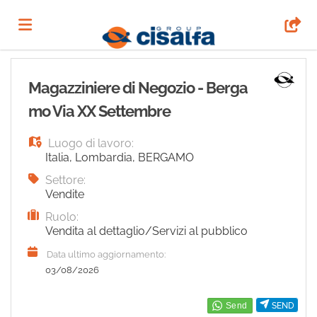
Home
Magazziniere di Negozio - Berga
mo Via XX Settembre
Offerte
Luogo di lavoro:
Italia
,
Lombardia
,
BERGAMO
di
Carica
Settore:
Vendite
Ruolo:
lavoro
il
Login
Vendita al dettaglio/Servizi al pubblico
Data ultimo aggiornamento:
CV
Lingua
03/08/2026
SEND