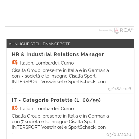
Powered by
ÄHNLICHE STELLENANGEBOTE
HR & Industrial Relations Manager
Italien,
Lombardei, Curno
Cisalfa Group, presente in Italia e in Germania
con 7 società e le insegne Cisalfa Sport,
INTERSPORT Voswinkel e SportScheck, con
...
più di 240 negozi e 5.500 persone, è alla ricerca
03/08/2026
di una figura da inserire come Industrial
Relations Manager. La risorsa, a diretto riporto
IT - Categorie Protette (L. 68/99)
della Legal Director, avrà la responsabilità di
Italien,
Lombardei, Curno
garantire la corretta applicazione delle
normative giuslavoristiche e del CCNL,
Cisalfa Group, presente in Italia e in Germania
assicurando coerenza con i processi HR di
con 7 società e le insegne Cisalfa Sport,
gruppo e con la strategia aziendale. Si
INTERSPORT Voswinkel e SportScheck, con
occuperà della gestione delle relazioni
...
più di 240 negozi e 5.500 persone, è alla ricerca
03/08/2026
sindacali e del contenzioso, supportando le
di una figura da inserire nel proprio team IT.