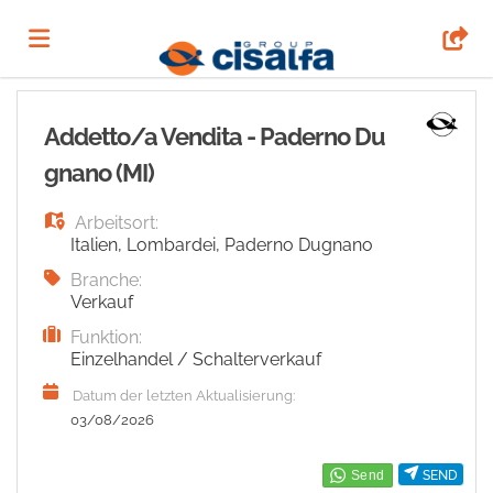
Home
Addetto/a Vendita - Paderno Du
gnano (MI)
Stellen
Arbeitsort:
Italien
,
Lombardei
,
Paderno Dugnano
Lebenslauf
Branche:
Verkauf
Funktion:
hochladen
Anmelden
Einzelhandel / Schalterverkauf
Datum der letzten Aktualisierung:
Sprache
03/08/2026
SEND