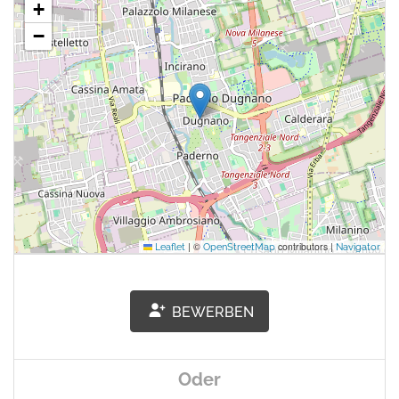
+
−
|
©
contributors |
Leaflet
OpenStreetMap
Navigator
BEWERBEN
Oder