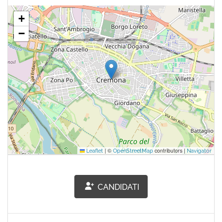
+
−
|
©
contributors |
Leaflet
OpenStreetMap
Navigator
CANDIDATI