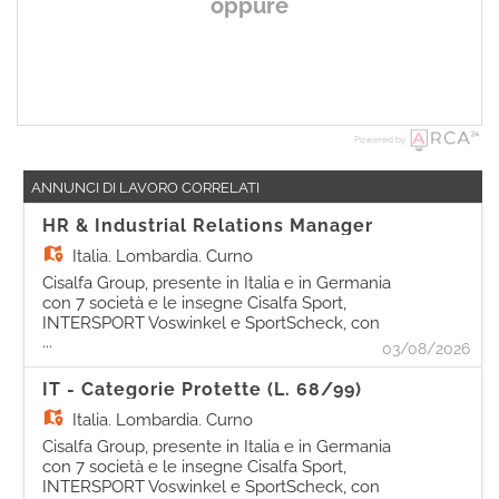
oppure
Powered by
ANNUNCI DI LAVORO CORRELATI
HR & Industrial Relations Manager
Italia,
Lombardia, Curno
Cisalfa Group, presente in Italia e in Germania
con 7 società e le insegne Cisalfa Sport,
INTERSPORT Voswinkel e SportScheck, con
...
più di 240 negozi e 5.500 persone, è alla ricerca
03/08/2026
di una figura da inserire come Industrial
Relations Manager. La risorsa, a diretto riporto
IT - Categorie Protette (L. 68/99)
della Legal Director, avrà la responsabilità di
Italia,
Lombardia, Curno
garantire la corretta applicazione delle
normative giuslavoristiche e del CCNL,
Cisalfa Group, presente in Italia e in Germania
assicurando coerenza con i processi HR di
con 7 società e le insegne Cisalfa Sport,
gruppo e con la strategia aziendale. Si
INTERSPORT Voswinkel e SportScheck, con