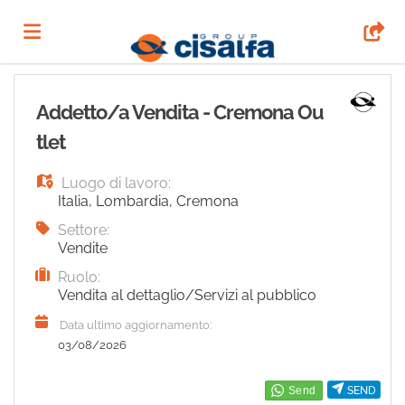
Home
Addetto/a Vendita - Cremona Ou
tlet
Offerte
Luogo di lavoro:
Italia
,
Lombardia
,
Cremona
di
Carica
Settore:
Vendite
Ruolo:
lavoro
il
Login
Vendita al dettaglio/Servizi al pubblico
Data ultimo aggiornamento:
CV
Lingua
03/08/2026
SEND