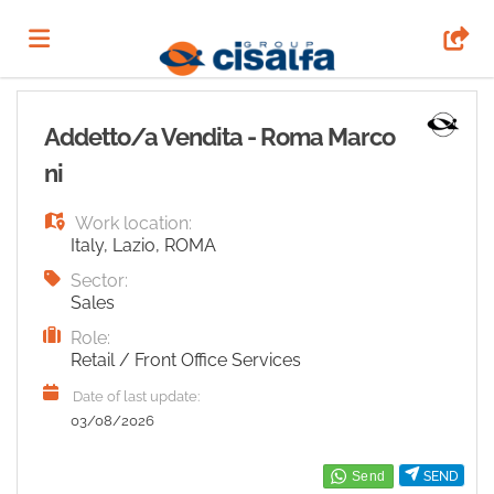
Home
Addetto/a Vendita - Roma Marco
ni
Job
Work location:
Italy
,
Lazio
,
ROMA
list
Upload
Sector:
Sales
Role:
your
Login
Retail / Front Office Services
Date of last update:
CV
Language
03/08/2026
SEND