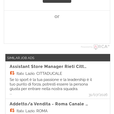
or
Powered by
SIMILAR JOB ADS
Assistant Store Manager Rieti Cittaducale
Italy,
Lazio, CITTADUCALE
Se lo sport è la tua passione e la leadership è il
tuo punto di forza, potresti essere la persona
giusta per entrare nella nostra squadra.
...
Come Assistant Store Manager, sarai
31/07/2026
protagonista nel coordinare le attività
quotidiane del punto vendita. Le tue
Addetto/a Vendita - Roma Canale Della Lingua
responsabilità In supporto al/la Store Manager:
Italy,
Lazio, ROMA
- Comunicherai efficacemente con la tua