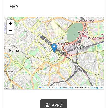
MAP
+
−
|
©
contributors |
Leaflet
OpenStreetMap
Navigator
APPLY