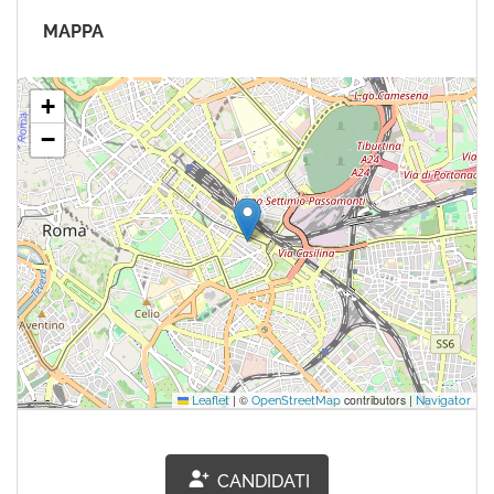
MAPPA
+
−
|
©
contributors |
Leaflet
OpenStreetMap
Navigator
CANDIDATI