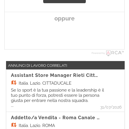
oppure
Powered by
ANNUNCI DI LAVORO CORRELATI
Assistant Store Manager Rieti Cittaducale
Italia,
Lazio, CITTADUCALE
Se lo sport è la tua passione e la leadership è il
tuo punto di forza, potresti essere la persona
giusta per entrare nella nostra squadra.
...
Come Assistant Store Manager, sarai
31/07/2026
protagonista nel coordinare le attività
quotidiane del punto vendita. Le tue
Addetto/a Vendita - Roma Canale Della Lingua
responsabilità In supporto al/la Store Manager:
Italia,
Lazio, ROMA
- Comunicherai efficacemente con la tua