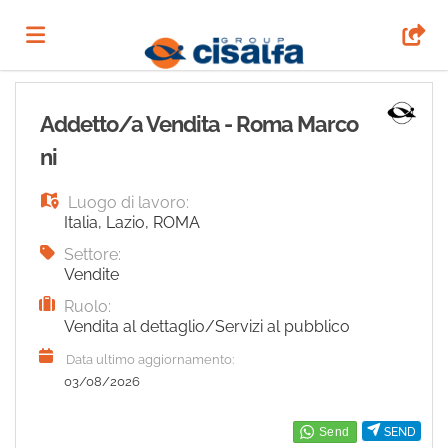
Home
Addetto/a Vendita - Roma Marco
ni
Offerte
Luogo di lavoro:
Italia
,
Lazio
,
ROMA
di
Carica
Settore:
Vendite
Ruolo:
lavoro
il
Login
Vendita al dettaglio/Servizi al pubblico
Data ultimo aggiornamento:
CV
Lingua
03/08/2026
SEND