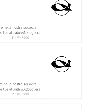
are nella nostra squadra.
 tue attività - Accoglierai
03/08/2026 -
31/12/2999
are nella nostra squadra.
 tue attività - Accoglierai
03/08/2026 -
31/12/2999