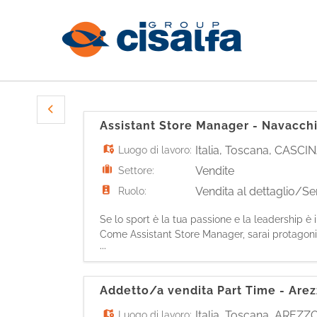
Assistant Store Manager - Navacch
Italia
,
Toscana
,
CASCI
Luogo di lavoro:
Vendite
Settore:
Vendita al dettaglio/Ser
Ruolo:
Se lo sport è la tua passione e la leadership è 
Come Assistant Store Manager, sarai protagonis
...
al/la Store Manager: - Comunicherai efficacem
Addetto/a vendita Part Time - Are
Italia
,
Toscana
,
AREZZ
Luogo di lavoro: