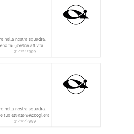
are nella nostra squadra.
endita. Le tue attività -
03/08/2026 -
31/12/2999
are nella nostra squadra.
 tue attività - Accoglierai
03/08/2026 -
31/12/2999