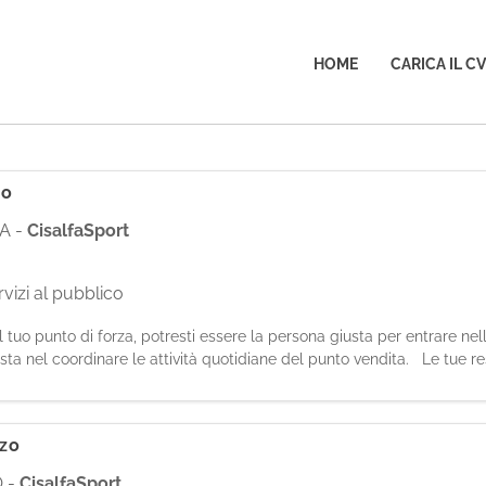
HOME
CARICA IL CV
io
NA
-
CisalfaSport
vizi al pubblico
il tuo punto di forza, potresti essere la persona giusta per entrare ne
ta nel coordinare le attività quotidiane del punto vendita. Le tue re
ente con la tua squ
zzo
O
-
CisalfaSport