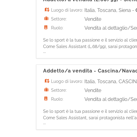
Italia
,
Toscana
,
Siena
-
Luogo di lavoro:
Vendite
Settore:
Vendita al dettaglio/Ser
Ruolo:
Se lo sport è la tua passione e il servizio al cl
Come Sales Assistant (L.68/99), sarai protagonis
...
Accoglierai i clienti mettendo la tua passione 
Addetto/a vendita - Cascina/Nava
Italia
,
Toscana
,
CASCI
Luogo di lavoro:
Vendite
Settore:
Vendita al dettaglio/Ser
Ruolo:
Se lo sport è la tua passione e il servizio al cl
Come Sales Assistant, sarai protagonista nell'ac
...
i clienti mettendo la tua passione sportiva al lo