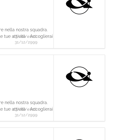
are nella nostra squadra.
 tue attività - Accoglierai
03/08/2026 -
31/12/2999
are nella nostra squadra.
 tue attività - Accoglierai
03/08/2026 -
31/12/2999