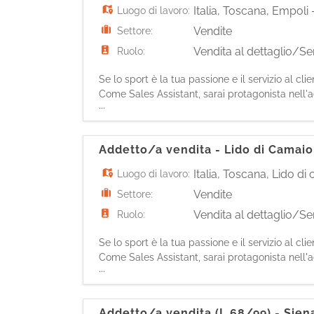
Italia
,
Toscana
,
Empoli
Luogo di lavoro:
Vendite
Settore:
Vendita al dettaglio/Ser
Ruolo:
Se lo sport è la tua passione e il servizio al cl
Come Sales Assistant, sarai protagonista nell'ac
...
i clienti mettendo la tua passione sportiva al lo
Addetto/a vendita - Lido di Camaio
Italia
,
Toscana
,
Lido di
Luogo di lavoro:
Vendite
Settore:
Vendita al dettaglio/Ser
Ruolo:
Se lo sport è la tua passione e il servizio al cl
Come Sales Assistant, sarai protagonista nell'ac
...
i clienti mettendo la tua passione sportiva al lo
Addetto/a vendita (L.68/99) - Sien