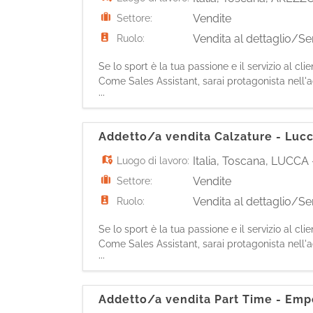
Vendite
Settore:
Vendita al dettaglio/Ser
Ruolo:
Se lo sport è la tua passione e il servizio al cl
Come Sales Assistant, sarai protagonista nell'ac
...
i clienti mettendo la tua passione sportiva al lo
Addetto/a vendita Calzature - Luc
Italia
,
Toscana
,
LUCCA
Luogo di lavoro:
Vendite
Settore:
Vendita al dettaglio/Ser
Ruolo:
Se lo sport è la tua passione e il servizio al cl
Come Sales Assistant, sarai protagonista nell'ac
...
i clienti mettendo la tua passione sportiva al lo
Addetto/a vendita Part Time - Emp