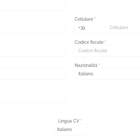
Cellulare *
Regione/Cantone di residenza *
Codice fiscale *
Città di residenza
Città Di Residenza
Nazionalità *
Lingua CV *