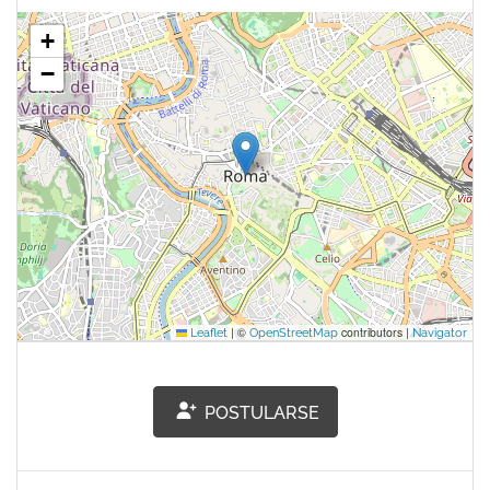
+
−
|
©
contributors |
Leaflet
OpenStreetMap
Navigator
POSTULARSE