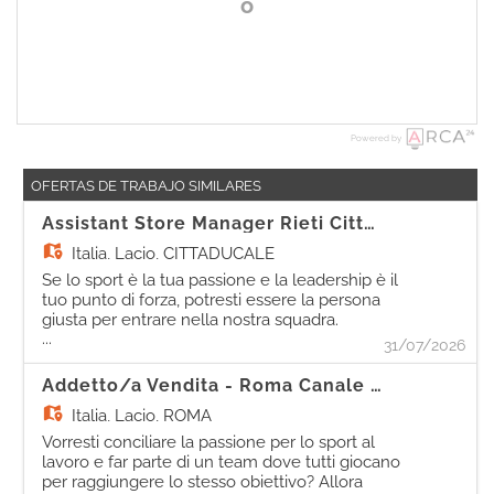
o
Powered by
OFERTAS DE TRABAJO SIMILARES
Assistant Store Manager Rieti Cittaducale
Italia,
Lacio, CITTADUCALE
Se lo sport è la tua passione e la leadership è il
tuo punto di forza, potresti essere la persona
giusta per entrare nella nostra squadra.
...
Come Assistant Store Manager, sarai
31/07/2026
protagonista nel coordinare le attività
quotidiane del punto vendita. Le tue
Addetto/a Vendita - Roma Canale Della Lingua
responsabilità In supporto al/la Store Manager:
Italia,
Lacio, ROMA
- Comunicherai efficacemente con la tua
squadra, informando il team sulle procedure
Vorresti conciliare la passione per lo sport al
da seguire e motivandolo al raggiungimento
lavoro e far parte di un team dove tutti giocano
degli obiettivi; - Organizzerai le attività
per raggiungere lo stesso obiettivo? Allora