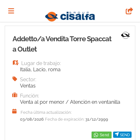
Home
Addetto/a Vendita Torre Spaccat
a Outlet
Lista
Lugar de trabajo:
Italia
,
Lacio
,
roma
ofertas
Subir
Sector:
Ventas
Función:
de
CV
Acceso
Venta al por menor / Atención en ventanilla
Fecha última actualización:
trabajo
Idioma
03/08/2026
Fecha de expiración:
31/12/2999
SEND