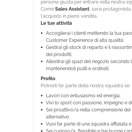
persona giusta per entrare nella nostra s
Come
Sales Assistant
, sarai protagonista 
l'acquisto in piano vendita.
Le tue attività
Accoglierai i clienti mettendo la tua pa
Customer Experience di alta qualità;
Gestirai gli stock di reparto e il riassor
dei prodotti;
Allestirai gli spazi del negozio secondo 
mantenendoli puliti e ordinati.
Profilo
Potresti far parte della nostra squadra se:
Lavori con entusiasmo ed energia;
Vivi lo sport con passione, impegno e d
Sei proattivo/a nella comprensione dei b
alternative;
Vuoi far parte di una squadra affiatata 
Sei curioso/a, flessibile e hai buone ca