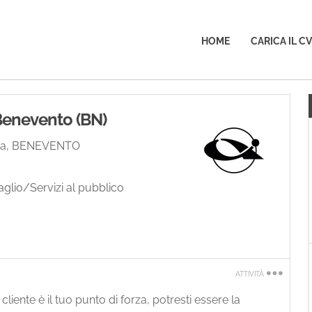
HOME
CARICA IL CV
 Benevento (BN)
a
,
BENEVENTO
aglio/Servizi al pubblico
ATTIVITÀ
Stampa
 cliente è il tuo punto di forza, potresti essere la