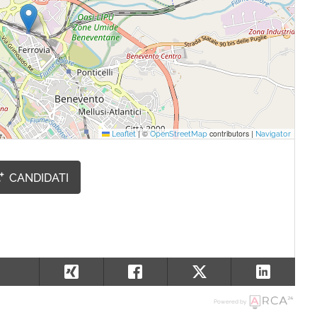
|
©
contributors |
Leaflet
OpenStreetMap
Navigator
CANDIDATI
Powered by