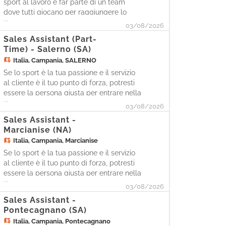
sport al lavoro e far parte di un team
dove tutti giocano per raggiungere lo
...
stesso obiettivo? Allora potresti essere
03/08/2026
l'atleta che stiamo cercando per il ruolo
Sales Assistant (Part-
di SALES ASSISTANT in Cisalfa Sport!
Time) - Salerno (SA)
Noi siamo presenti con più di 160
Italia,
Campania, SALERNO
negozi in 18 regioni d'Itali
Se lo sport è la tua passione e il servizio
al cliente è il tuo punto di forza, potresti
essere la persona giusta per entrare nella
...
nostra squadra. Come Sales Assistant,
03/08/2026
sarai protagonista nell'accogliere i clienti
Sales Assistant -
e supportarli durante l'acquisto in piano
Marcianise (NA)
vendita. Le tue attività - Accoglierai i
Italia,
Campania, Marcianise
Se lo sport è la tua passione e il servizio
al cliente è il tuo punto di forza, potresti
essere la persona giusta per entrare nella
...
nostra squadra. Come Sales Assistant,
03/08/2026
sarai protagonista nell'accogliere i clienti
Sales Assistant -
e supportarli durante l'acquisto in piano
Pontecagnano (SA)
vendita. Le tue attività - Accoglierai i
Italia,
Campania, Pontecagnano