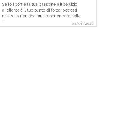
Se lo sport è la tua passione e il servizio
al cliente è il tuo punto di forza, potresti
essere la persona giusta per entrare nella
...
nostra squadra. Come Sales Assistant,
03/08/2026
sarai protagonista nell'accogliere i clienti
e supportarli durante l'acquisto in piano
vendita. Le tue attività - Accoglierai i