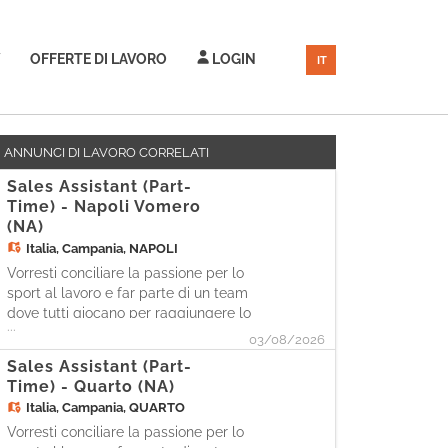
OFFERTE DI LAVORO
LOGIN
IT
ANNUNCI DI LAVORO CORRELATI
Sales Assistant (Part-
Time) - Napoli Vomero
(NA)
Italia,
Campania, NAPOLI
Vorresti conciliare la passione per lo
sport al lavoro e far parte di un team
dove tutti giocano per raggiungere lo
...
stesso obiettivo? Allora potresti essere
03/08/2026
l'atleta che stiamo cercando per il ruolo
Sales Assistant (Part-
di SALES ASSISTANT in Cisalfa Sport!
Time) - Quarto (NA)
Noi siamo presenti con più di 160
Italia,
Campania, QUARTO
negozi in 18 regioni d'Itali
Vorresti conciliare la passione per lo