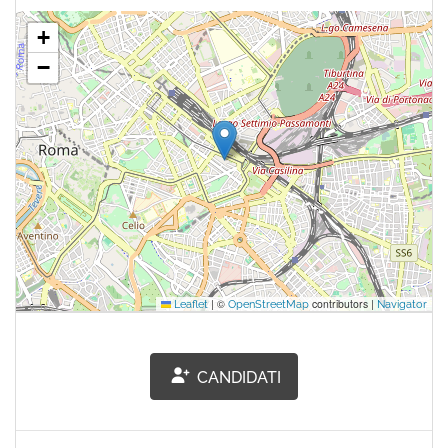
+
−
|
©
contributors |
Leaflet
OpenStreetMap
Navigator
CANDIDATI