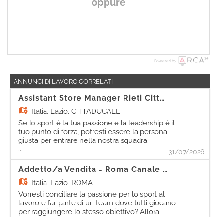
oppure
Powered by
ANNUNCI DI LAVORO CORRELATI
Assistant Store Manager Rieti Cittaducale
Italia,
Lazio, CITTADUCALE
Se lo sport è la tua passione e la leadership è il
tuo punto di forza, potresti essere la persona
giusta per entrare nella nostra squadra.
...
Come Assistant Store Manager, sarai
31/07/2026
protagonista nel coordinare le attività
quotidiane del punto vendita. Le tue
Addetto/a Vendita - Roma Canale Della Lingua
responsabilità In supporto al/la Store Manager:
Italia,
Lazio, ROMA
- Comunicherai efficacemente con la tua
squadra, informando il team sulle procedure
Vorresti conciliare la passione per lo sport al
da seguire e motivandolo al raggiungimento
lavoro e far parte di un team dove tutti giocano
degli obiettivi; - Organizzerai le attività
per raggiungere lo stesso obiettivo? Allora