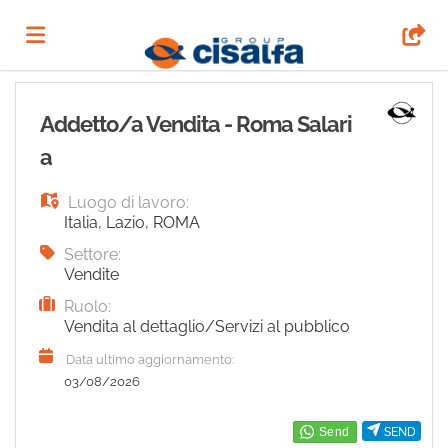
Home
Addetto/a Vendita - Roma Salari
a
Offerte
Luogo di lavoro:
Italia
,
Lazio
,
ROMA
di
Carica
Settore:
Vendite
Ruolo:
lavoro
il
Login
Vendita al dettaglio/Servizi al pubblico
Data ultimo aggiornamento:
CV
Lingua
03/08/2026
SEND