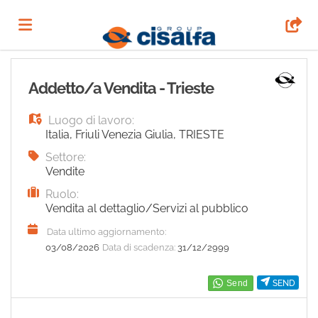
Home
Addetto/a Vendita - Trieste
Luogo di lavoro:
Offerte
Italia
,
Friuli Venezia Giulia
,
TRIESTE
Settore:
di
Carica
Vendite
Ruolo:
Vendita al dettaglio/Servizi al pubblico
lavoro
il
Login
Data ultimo aggiornamento:
03/08/2026
Data di scadenza:
31/12/2999
CV
Lingua
SEND