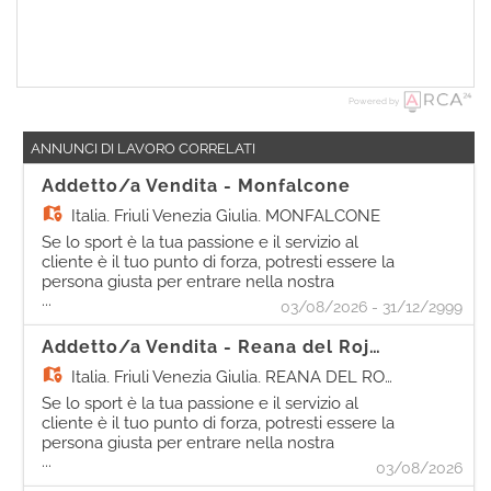
Powered by
ANNUNCI DI LAVORO CORRELATI
Addetto/a Vendita - Monfalcone
Italia,
Friuli Venezia Giulia, MONFALCONE
Se lo sport è la tua passione e il servizio al
cliente è il tuo punto di forza, potresti essere la
persona giusta per entrare nella nostra
...
squadra. Come Sales Assistant, sarai
03/08/2026 - 31/12/2999
protagonista nell'accogliere i clienti e
supportarli durante l'acquisto in piano vendita.
Addetto/a Vendita - Reana del Rojale (UD)
Le tue attività - Accoglierai i clienti mettendo la
Italia,
Friuli Venezia Giulia, REANA DEL ROJALE
tua passione sportiva al loro servizio,
garantendo una Customer Experience di alta
Se lo sport è la tua passione e il servizio al
qualità; - Gestirai gli stock di reparto e il
cliente è il tuo punto di forza, potresti essere la
riassortimento dell'area vendita garantendo la
persona giusta per entrare nella nostra
disponibilità dei prodotti; - Allestirai gli spazi del
...
squadra. Come Sales Assistant, sarai
03/08/2026
negozio secondo le linee guida di Visual
protagonista nell'accogliere i clienti e