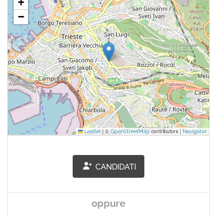
+
−
|
©
contributors |
Leaflet
OpenStreetMap
Navigator
CANDIDATI
oppure