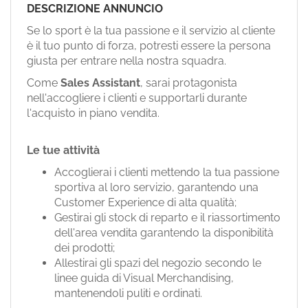
EN
DESCRIZIONE ANNUNCIO
Se lo sport è la tua passione e il servizio al cliente
è il tuo punto di forza, potresti essere la persona
FR
giusta per entrare nella nostra squadra.
Come
Sales Assistant
, sarai protagonista
IT
nell'accogliere i clienti e supportarli durante
l'acquisto in piano vendita.
DE
Le tue attività
Accoglierai i clienti mettendo la tua passione
sportiva al loro servizio, garantendo una
ES
Customer Experience di alta qualità;
Gestirai gli stock di reparto e il riassortimento
dell'area vendita garantendo la disponibilità
PT
dei prodotti;
Allestirai gli spazi del negozio secondo le
linee guida di Visual Merchandising,
mantenendoli puliti e ordinati.