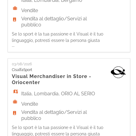
Italia
,
Lombardia
,
Bergamo
Vendite
Vendita al dettaglio/Servizi al
pubblico
Se lo sport è la tua passione e il Visual è il tuo
linguaggio, potresti essere la persona giusta
...
per entrare nella nostra squadra. Come Visual
Merchandiser, sarai protagonista nel dare
forma all'identità del brand in store, creando
03/08/2026
esperienze visive coinvolgenti e orientate al
CisalfaSport
cliente, in linea con le nostre strategie
Visual Merchandiser in Store -
commerciali. Le tue at
Oriocenter
Italia
,
Lombardia
,
ORIO AL SERIO
Vendite
Vendita al dettaglio/Servizi al
pubblico
Se lo sport è la tua passione e il Visual è il tuo
linguaggio, potresti essere la persona giusta