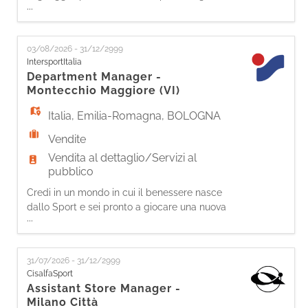
...
per entrare nella nostra squadra.
Come Visual Merchandiser, sarai protagonista
nel dare forma all'identità del brand in store,
03/08/2026 - 31/12/2999
creando esperienze visive coinvolgenti e
IntersportItalia
orientate al cliente, in linea con le nostre
Department Manager -
strategie commerciali. Le tu
Montecchio Maggiore (VI)
Italia
,
Emilia-Romagna
,
BOLOGNA
Vendite
Vendita al dettaglio/Servizi al
pubblico
Credi in un mondo in cui il benessere nasce
dallo Sport e sei pronto a giocare una nuova
...
partita lavorando per obiettivi? Allora potresti
essere la persona giusta per il ruolo
di DEPARTMENT MANAGER in Intersport
31/07/2026 - 31/12/2999
Superstore! Le tue responsabilità: In supporto
CisalfaSport
allo Store Manager: - Comunicherai
Assistant Store Manager -
efficacemente con il tuo team, informandolo
Milano Città