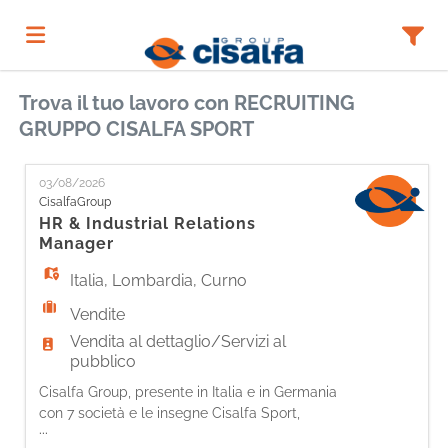
Trova il tuo lavoro con RECRUITING
Home
GRUPPO CISALFA SPORT
Offerte
03/08/2026
CisalfaGroup
HR & Industrial Relations
di
Carica
Manager
Italia
,
Lombardia
,
Curno
lavoro
il
Login
Vendite
Vendita al dettaglio/Servizi al
pubblico
CV
Lingua
Cisalfa Group, presente in Italia e in Germania
con 7 società e le insegne Cisalfa Sport,
...
INTERSPORT Voswinkel e SportScheck, con