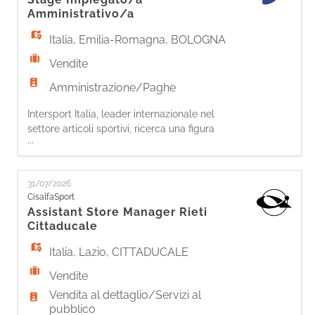
- Comunicherai efficacemente con la tua squ
Amministrativo/a
Italia
,
Emilia-Romagna
,
BOLOGNA
Vendite
Amministrazione/Paghe
Intersport Italia, leader internazionale nel
settore articoli sportivi, ricerca una figura
...
di Impiegato/a amministrativo/a, con
inserimento in Stage. Principali attività: -
Supporto alla gestione del ciclo passivo (e.g.
31/07/2026
registrazione fatture Italia, CEE ed Extra CEE); -
CisalfaSport
Controllo delle fatture di acquisto merce; -
Assistant Store Manager Rieti
Supporto alla gestione del ci
Cittaducale
Italia
,
Lazio
,
CITTADUCALE
Vendite
Vendita al dettaglio/Servizi al
pubblico