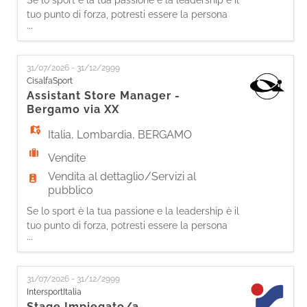
Se lo sport è la tua passione e la leadership è il
tuo punto di forza, potresti essere la persona
...
giusta per entrare nella nostra squadra.
Come Assistant Store Manager, sarai
protagonista nel coordinare le attività
31/07/2026 - 31/12/2999
quotidiane del punto vendita. Le tue
CisalfaSport
responsabilità In supporto al/la Store Manager:
Assistant Store Manager -
- Comunicherai efficacemente con la tua squ
Bergamo via XX
Italia
,
Lombardia
,
BERGAMO
Vendite
Vendita al dettaglio/Servizi al
pubblico
Se lo sport è la tua passione e la leadership è il
tuo punto di forza, potresti essere la persona
...
giusta per entrare nella nostra squadra.
Come Assistant Store Manager, sarai
protagonista nel coordinare le attività
31/07/2026 - 31/12/2999
quotidiane del punto vendita. Le tue
IntersportItalia
responsabilità In supporto al/la Store Manager:
Stage Impiegato/a