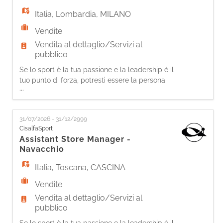
sulle
Italia
,
Lombardia
,
MILANO
Vendite
Vendita al dettaglio/Servizi al
pubblico
Se lo sport è la tua passione e la leadership è il
tuo punto di forza, potresti essere la persona
...
giusta per entrare nella nostra squadra.
Come Assistant Store Manager, sarai
protagonista nel coordinare le attività
31/07/2026 - 31/12/2999
quotidiane del punto vendita. Le tue
CisalfaSport
responsabilità In supporto al/la Store Manager:
Assistant Store Manager -
- Comunicherai efficacemente con la tua squ
Navacchio
Italia
,
Toscana
,
CASCINA
Vendite
Vendita al dettaglio/Servizi al
pubblico